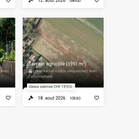
12. aout 2026
08h00
Terrain agricole
2
(1951 m
)
 avec
Localisation visible uniquement avec
l'abonnement
Valeur estimée CHF 19'510.-
18. aout 2026
10h30