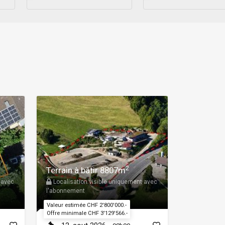
2
Terrain à bâtir 8807m
 avec
Localisation visible uniquement avec
l'abonnement
Valeur estimée CHF 2'800'000.-
Offre minimale CHF 3'129'566.-