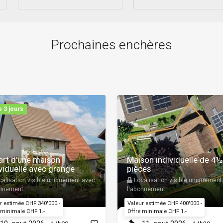
Prochaines enchères
 3 jours
art d'une maison
Maison individuelle de 4½
viduelle avec grange
pièces
alisation visible uniquement avec
Localisation visible uniquement
onnement
l'abonnement
r estimée CHF 340'000.-
Valeur estimée CHF 400'000.-
 minimale CHF 1.-
Offre minimale CHF 1.-