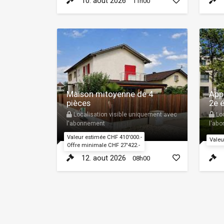
10. aout 2026
11h00
Maison mitoyenne de 4
App
pièces
2e 
Localisation visible uniquement avec
Loc
l'abonnement
l'ab
Valeur estimée CHF 410'000.-
Valeu
Offre minimale CHF 27'422.-
12. aout 2026
08h00