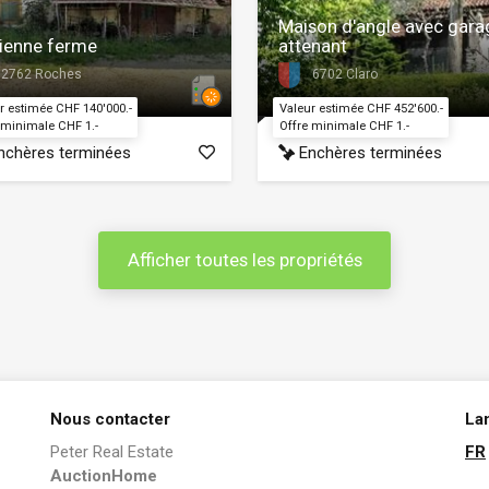
Maison d'angle avec gara
ienne ferme
attenant
2762 Roches
6702 Claro
r estimée CHF 140'000.-
Valeur estimée CHF 452'600.-
 minimale CHF 1.-
Offre minimale CHF 1.-
chères terminées
Enchères terminées
Afficher toutes les propriétés
Nous contacter
La
Peter Real Estate
FR
AuctionHome