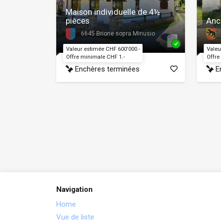
Maison individuelle de 4½
pièces
Anc
6645 Brione sopra Minusio
Valeur estimée CHF 600'000.-
Valeu
Offre minimale CHF 1.-
Offre
Enchères terminées
En
Navigation
Home
Vue de liste