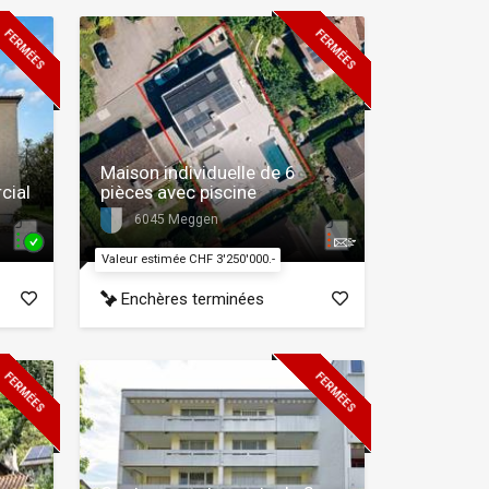
FERMÉES
FERMÉES
Maison individuelle de 6
cial
pièces avec piscine
6045 Meggen
Valeur estimée CHF 3'250'000.-
Enchères terminées
FERMÉES
FERMÉES