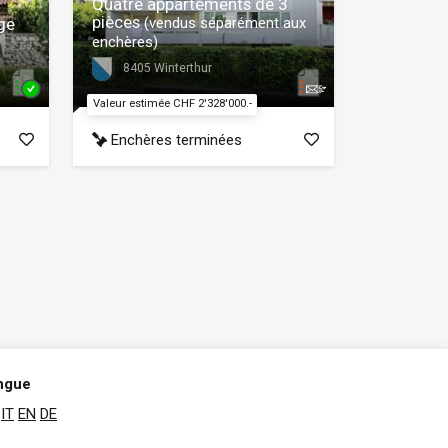
Quatre appartements de 3
pièces
ge
(vendus séparément aux
enchères)
8405 Winterthur
Valeur estimée CHF 2'328'000.-
Enchères terminées
ngue
IT
EN
DE