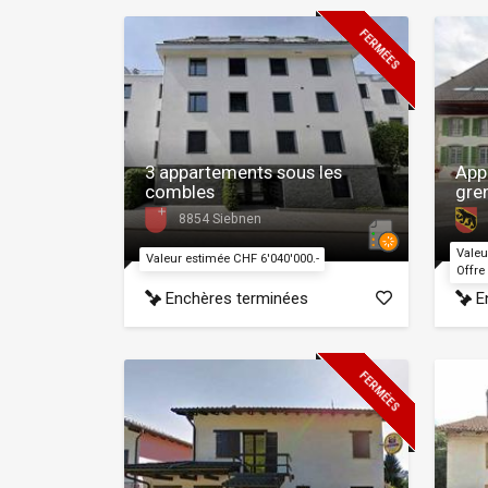
FERMÉES
3 appartements sous les
App
combles
gre
8854 Siebnen
Valeu
Valeur estimée CHF 6'040'000.-
Offre
Enchères terminées
En
FERMÉES