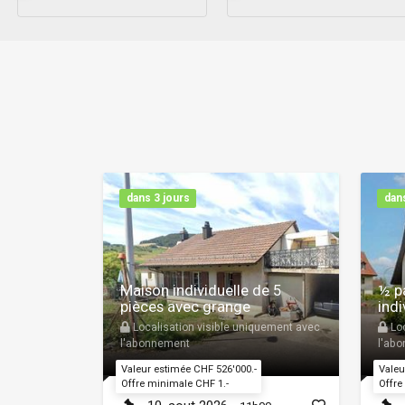
dans 3 jours
dans
Maison individuelle de 5
½ p
pièces avec grange
indi
Localisation visible uniquement avec
Loc
l'abonnement
l'ab
Valeur estimée CHF 526'000.-
Valeu
Offre minimale CHF 1.-
Offre