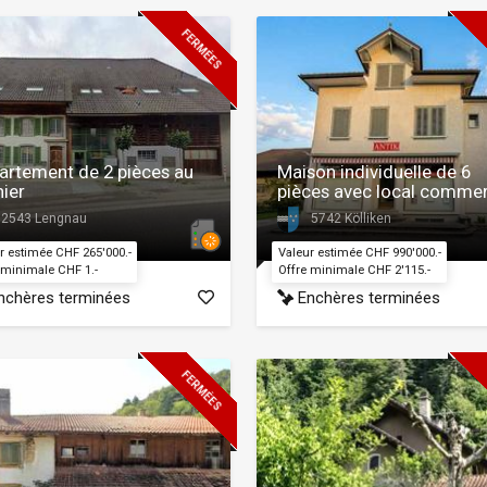
FERMÉES
artement de 2 pièces au
Maison individuelle de 6
nier
pièces avec local commer
2543 Lengnau
5742 Kölliken
r estimée CHF 265'000.-
Valeur estimée CHF 990'000.-
 minimale CHF 1.-
Offre minimale CHF 2'115.-
chères terminées
Enchères terminées
FERMÉES