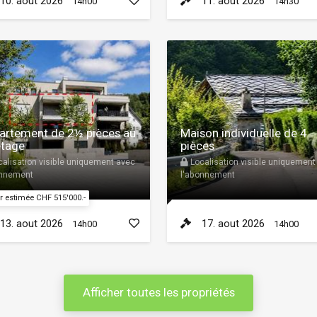
10. aout 2026
11. aout 2026
14h00
14h30
artement de 2½ pièces au
Maison individuelle de 4
étage
pièces
alisation visible uniquement avec
Localisation visible uniquement
onnement
l'abonnement
r estimée CHF 515'000.-
13. aout 2026
17. aout 2026
14h00
14h00
Afficher toutes les propriétés