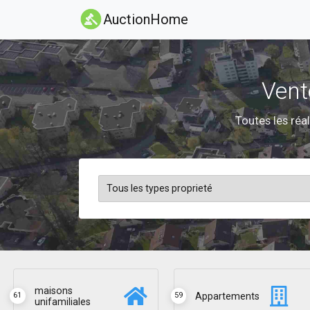
AuctionHome
Vent
Toutes les réal
maisons
Appartements
61
59
unifamiliales