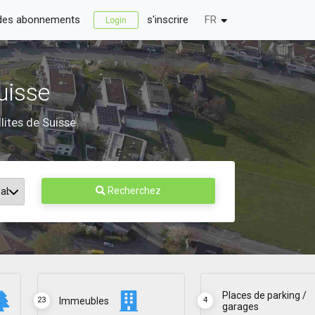
 des abonnements
s'inscrire
FR
Login
uisse
llites de Suisse
Recherchez
Places de parking /
Immeubles
23
4
garages