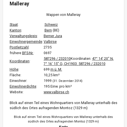
Malleray
Wappen von Malleray
Staat
:
Schweiz
Kanton
:
Bern
(BE)
Verwaltungskreis
:
Berner Jura
Einwohnergemeinde
:
Valbirse
Postleitzahl
:
2735
frühere
BFS-Nr.
:
0697
587296
/
232010
Koordinaten:
47° 14′ 20″
N
,
Koordinaten
:
7° 16′ 15″
O
;
CH1903:
587296
/
232010
Höhe
:
699
m ü. M.
Fläche:
10,25 km²
Einwohner:
1999
(31. Dezember 2014)
Einwohnerdichte
:
195 Einw. pro km²
Website:
www.valbirse.ch
Blick auf einen Teil eines Wohnquartiers von Malleray unterhalb des
südlich des Ortes aufragenden Montoz (1329 m)
Blick auf einen Teil eines Wohnquartiers von Malleray unterhalb des
südlich des Ortes aufragenden Montoz (1329 m)
Karte