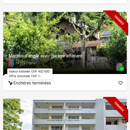
FERMÉES
Maison d'angle avec garage attenant
6702 Claro
Valeur estimée CHF 452'600.-
Offre minimale CHF 1.-
Enchères terminées
FERMÉES