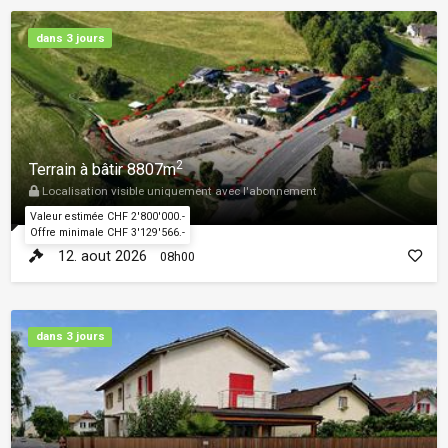
dans 3 jours
2
Terrain à bâtir 8807m
Localisation visible uniquement avec l'abonnement
Valeur estimée CHF 2'800'000.-
Offre minimale CHF 3'129'566.-
12. aout 2026
08h00
dans 3 jours