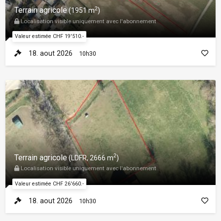
2
Terrain agricole
(1951 m
)
Localisation visible uniquement avec l'abonnement
Valeur estimée CHF 19'510.-
18. aout 2026
10h30
2
Terrain agricole
(LDFR, 2666 m
)
Localisation visible uniquement avec l'abonnement
Valeur estimée CHF 26'660.-
18. aout 2026
10h30