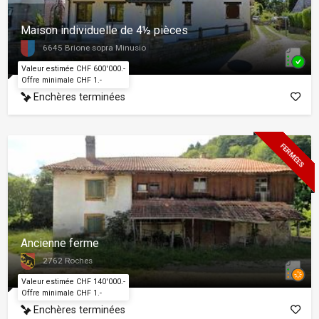
Maison individuelle de 4½ pièces
6645 Brione sopra Minusio
Valeur estimée CHF 600'000.-
Offre minimale CHF 1.-
Enchères terminées
FERMÉES
Ancienne ferme
2762 Roches
Valeur estimée CHF 140'000.-
Offre minimale CHF 1.-
Enchères terminées