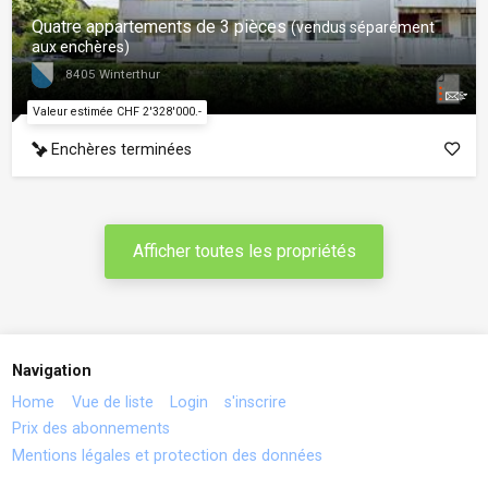
Quatre appartements de 3 pièces
(vendus séparément
aux enchères)
8405 Winterthur
Valeur estimée CHF 2'328'000.-
Enchères terminées
Afficher toutes les propriétés
Navigation
Home
Vue de liste
Login
s'inscrire
Prix des abonnements
Mentions légales et protection des données