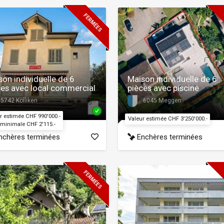
FERMÉES
on individuelle de 6
Maison individuelle de 6
ces avec local commercial
pièces avec piscine
5742 Kölliken
6045 Meggen
r estimée CHF 990'000.-
Valeur estimée CHF 3'250'000.-
 minimale CHF 2'115.-
chères terminées
Enchères terminées
FERMÉES