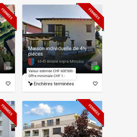
FERMÉES
FERMÉES
Maison individuelle de 4½
pièces
6645 Brione sopra Minusio
Valeur estimée CHF 600'000.-
Offre minimale CHF 1.-
Enchères terminées
FERMÉES
FERMÉES