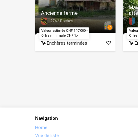
Mai
Ancienne ferme
att
2762 Roches
Valeur estimée CHF 140'000.-
Valeu
Offre minimale CHF 1.-
Offre
Enchères terminées
En
Navigation
Home
Vue de liste