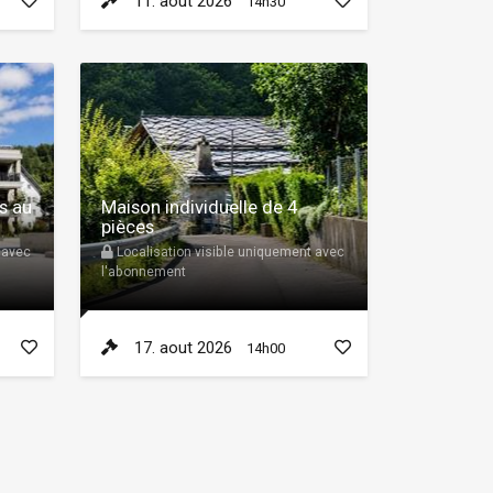
11. aout 2026
14h30
s au
Maison individuelle de 4
pièces
 avec
Localisation visible uniquement avec
l'abonnement
17. aout 2026
14h00