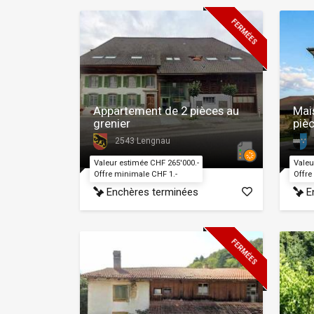
FERMÉES
Appartement de 2 pièces au
Mais
grenier
piè
2543 Lengnau
Valeur estimée CHF 265'000.-
Valeu
Offre minimale CHF 1.-
Offre
Enchères terminées
En
FERMÉES