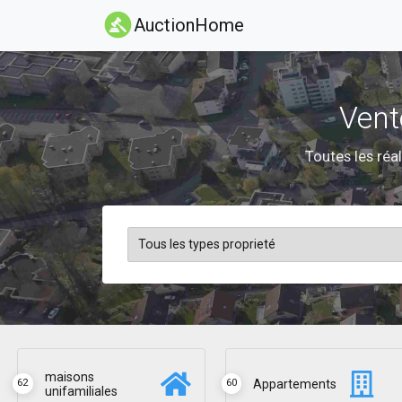
AuctionHome
Vent
Toutes les réal
maisons
Appartements
62
60
unifamiliales