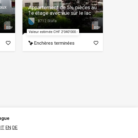
3
aux
Appartement de 5½ pièces au
1e étage avec vue sur le lac
8712 Stäfa
Valeur estimée CHF 2'040'000.-
Enchères terminées
ngue
IT
EN
DE