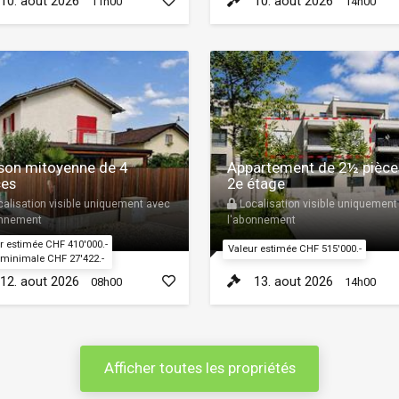
10. aout 2026
10. aout 2026
11h00
14h00
son mitoyenne de 4
Appartement de 2½ pièce
ces
2e étage
alisation visible uniquement avec
Localisation visible uniquement
onnement
l'abonnement
r estimée CHF 410'000.-
Valeur estimée CHF 515'000.-
 minimale CHF 27'422.-
12. aout 2026
13. aout 2026
08h00
14h00
Afficher toutes les propriétés