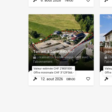
6. aout 2026
14h00
Mai
2
Terrain à bâtir 8807m
piè
Localisation visible uniquement avec
Loc
l'abonnement
l'ab
Valeur estimée CHF 2'800'000.-
Valeu
Offre minimale CHF 3'129'566.-
Offre
12. aout 2026
08h00