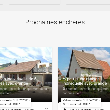
Prochaines enchères
on individuelle de 5
½ part d'une maison
ces avec grange
individuelle avec grange
alisation visible uniquement avec
Localisation visible uniquement
onnement
l'abonnement
r estimée CHF 526'000.-
Valeur estimée CHF 340'000.-
 minimale CHF 1.-
Offre minimale CHF 1.-